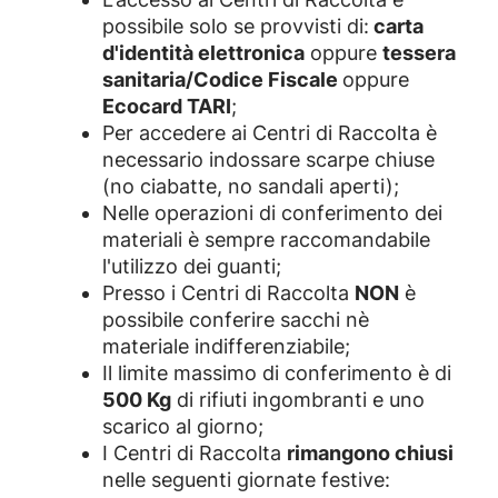
rifiuti presso i Centri di Raccolta potranno
possibile solo se provvisti di:
carta
Inoltre
non vengono accettati
: rifiuti
accumulare
Ecopunti
, calcolati in base alla
d'identità elettronica
oppure
tessera
contenuti in sacchi che non ne permettano
tipologia e quantità dei materiali
conferiti. I
sanitaria/Codice Fiscale
oppure
il controllo interno e ingombranti con ante o
punti verranno automaticamente caricati sul
Ecocard TARI
;
vani non ispezionabili.
profilo Tari dell’intestatario e si tradurranno
Per accedere ai Centri di Raccolta è
in
sconti sulla bolletta dei rifiuti dell’anno
necessario indossare scarpe chiuse
successivo
.
(no ciabatte, no sandali aperti);
Come funziona il sistema premiante:
Nelle operazioni di conferimento dei
Ogni rifiuto differenziato conferito dà
materiali è sempre raccomandabile
diritto a un certo numero di Ecopunti.
l'utilizzo dei guanti;
I punti vengono assegnati in tempo
Presso i Centri di Raccolta
NON
è
reale e caricati sul profilo Tari
possibile conferire sacchi nè
dell’utente.
materiale indifferenziabile;
Il saldo punti può essere consultato
Il limite massimo di conferimento è di
direttamente tramite l’
App Iren You
.
500 Kg
di rifiuti ingombranti e uno
Gli sconti ottenuti sono validi solo per
scarico al giorno;
l’anno successivo e
non sono
I Centri di Raccolta
rimangono chiusi
cumulabili
negli anni successivi.
nelle seguenti giornate festive: